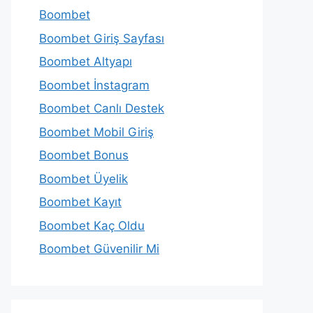
Boombet
Boombet Giriş Sayfası
Boombet Altyapı
Boombet İnstagram
Boombet Canlı Destek
Boombet Mobil Giriş
Boombet Bonus
Boombet Üyelik
Boombet Kayıt
Boombet Kaç Oldu
Boombet Güvenilir Mi