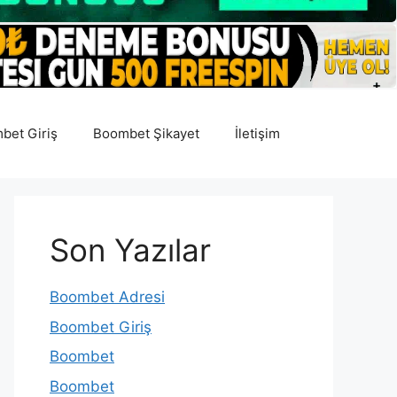
bet Giriş
Boombet Şikayet
İletişim
Son Yazılar
Boombet Adresi
Boombet Giriş
Boombet
Boombet