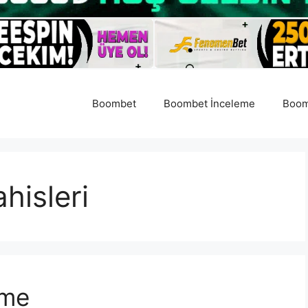
Boombet
Boombet İnceleme
Boom
hisleri
eme