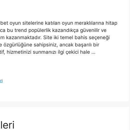
oyun sitelerine katılan oyun meraklılarına hitap
ıca bu trend popülerlik kazandıkça güvenilir ve
nem kazanmaktadır. Site iki temel bahis seçeneği
özgürlüğüne sahipsiniz, ancak başarılı bir
f, hizmetinizi sunmanızı ilgi çekici hale …
ri
eri