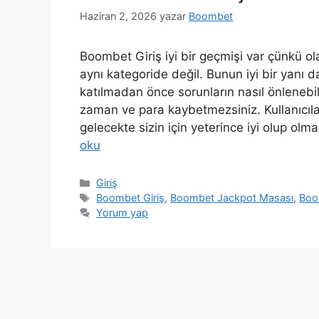
Haziran 2, 2026
yazar
Boombet
Boombet Giriş iyi bir geçmişi var çünkü o
aynı kategoride değil. Bunun iyi bir yanı 
katılmadan önce sorunların nasıl önlenebi
zaman ve para kaybetmezsiniz. Kullanıcıla
gelecekte sizin için yeterince iyi olup o
oku
Kategoriler
Giriş
Etiketler
Boombet Giriş
,
Boombet Jackpot Masası
,
Boo
Yorum yap