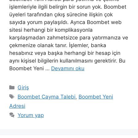
işlemleriyle ilgili belirgin bir sorun yok. Boombet
üyeleri tarafından çıkış sürecine ilişkin çok
sayıda yorum paylaşıldı. Ayrıca Boombet web
sitesi herhangi bir komplikasyonla
karşılaşmadan zahmetsizce para yatırmanıza ve
çekmenize olanak tanır. İşlemler, banka
hesabınız veya başka herhangi bir hesap için
aynı kişisel bilgilerin kullanılmasını gerektirir. Bu
Boombet Yeni …
Devamını oku
Kategoriler
Giriş
Etiketler
Boombet Cayma Talebi
,
Boombet Yeni
Adresi
Yorum yap