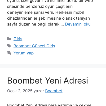
oyunu, size güvenli ve kullanıcı dostu bir web
sitesinde benzersiz oyun çeşitlerini
deneyimleme şansı verir. Herkesin mobil
cihazlarından erişebilmesine olanak tanıyan
sayfa düzenine bağlı olarak …
Devamını oku
Kategoriler
Giriş
Etiketler
Boombet Güncel Giriş
Yorum yap
Boombet Yeni Adresi
Ocak 2, 2025
yazar
Boombet
Boombet Yeni Adresi para yatırma ve çekme