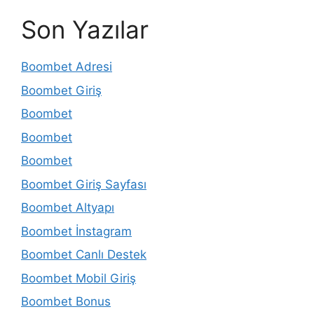
Son Yazılar
Boombet Adresi
Boombet Giriş
Boombet
Boombet
Boombet
Boombet Giriş Sayfası
Boombet Altyapı
Boombet İnstagram
Boombet Canlı Destek
Boombet Mobil Giriş
Boombet Bonus