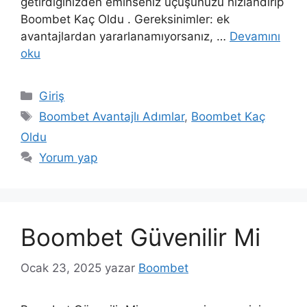
getirdiğinizden eminseniz uçuşunuzu hızlandırıp
Boombet Kaç Oldu . Gereksinimler: ek
avantajlardan yararlanamıyorsanız, …
Devamını
oku
Kategoriler
Giriş
Etiketler
Boombet Avantajlı Adımlar
,
Boombet Kaç
Oldu
Yorum yap
Boombet Güvenilir Mi
Ocak 23, 2025
yazar
Boombet