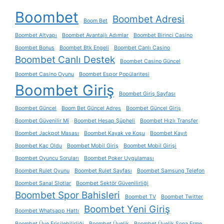
Boombet
Boombet Adresi
Boom Bet
Boombet Altyapı
Boombet Avantajlı Adımlar
Boombet Birinci Casino
Boombet Bonus
Boombet Btk Engeli
Boombet Canlı Casino
Boombet Canlı Destek
Boombet Casino Güncel
Boombet Casino Oyunu
Boombet Espor Popülaritesi
Boombet Giriş
Boombet Giriş Sayfası
Boombet Güncel
Boom Bet Güncel Adres
Boombet Güncel Giriş
Boombet Güvenilir Mi
Boombet Hesap Şüpheli
Boombet Hızlı Transfer
Boombet Jackpot Masası
Boombet Kayak ve Koşu
Boombet Kayıt
Boombet Kaç Oldu
Boombet Mobil Giriş
Boombet Mobil Girişi
Boombet Oyuncu Soruları
Boombet Poker Uygulaması
Boombet Rulet Oyunu
Boombet Rulet Sayfası
Boombet Samsung Telefon
Boombet Sanal Slotlar
Boombet Sektör Güvenilirliği
Boombet Spor Bahisleri
Boombet TV
Boombet Twitter
Boombet Yeni Giriş
Boombet Whatsapp Hattı
Boombet Üye Erişilebilirliği
Boombet Üyelik
Boombet Üyelik Sona Erme