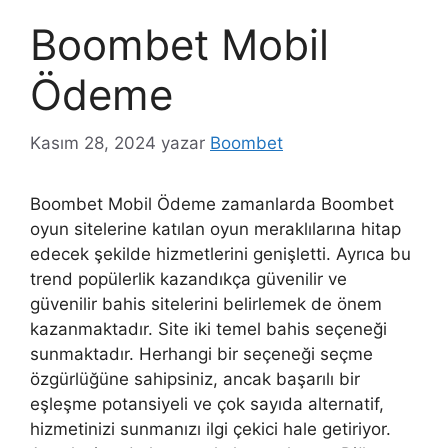
Boombet Mobil
Ödeme
Kasım 28, 2024
yazar
Boombet
Boombet Mobil Ödeme zamanlarda Boombet
oyun sitelerine katılan oyun meraklılarına hitap
edecek şekilde hizmetlerini genişletti. Ayrıca bu
trend popülerlik kazandıkça güvenilir ve
güvenilir bahis sitelerini belirlemek de önem
kazanmaktadır. Site iki temel bahis seçeneği
sunmaktadır. Herhangi bir seçeneği seçme
özgürlüğüne sahipsiniz, ancak başarılı bir
eşleşme potansiyeli ve çok sayıda alternatif,
hizmetinizi sunmanızı ilgi çekici hale getiriyor.