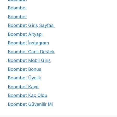
Boombet
Boombet
Boombet Giriş Sayfası
Boombet Altyapı
Boombet İnstagram
Boombet Canlı Destek
Boombet Mobil Giriş
Boombet Bonus
Boombet Üyelik
Boombet Kayıt
Boombet Kaç Oldu
Boombet Güvenilir Mi