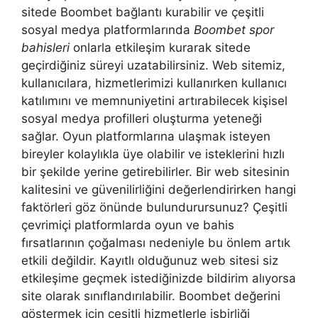
sitede Boombet bağlantı kurabilir ve çeşitli
sosyal medya platformlarında
Boombet spor
bahisleri
onlarla etkileşim kurarak sitede
geçirdiğiniz süreyi uzatabilirsiniz. Web sitemiz,
kullanıcılara, hizmetlerimizi kullanırken kullanıcı
katılımını ve memnuniyetini artırabilecek kişisel
sosyal medya profilleri oluşturma yeteneği
sağlar. Oyun platformlarına ulaşmak isteyen
bireyler kolaylıkla üye olabilir ve isteklerini hızlı
bir şekilde yerine getirebilirler. Bir web sitesinin
kalitesini ve güvenilirliğini değerlendirirken hangi
faktörleri göz önünde bulundurursunuz? Çeşitli
çevrimiçi platformlarda oyun ve bahis
fırsatlarının çoğalması nedeniyle bu önlem artık
etkili değildir. Kayıtlı olduğunuz web sitesi siz
etkileşime geçmek istediğinizde bildirim alıyorsa
site olarak sınıflandırılabilir. Boombet değerini
göstermek için çeşitli hizmetlerle işbirliği