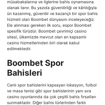
müsabakalarına ve liglerine bahis oynamasına
olanak tanır. Bu yazıda güvenilirliği ve kârlılığıyla
ün kazanmış, güvenilir ve kazançlı bir spor bahis
hizmeti olan Boombet dünyasını inceleyeceğiz.
Ele alınması gereken ilk soru, espor Boombet
spesifik türüdür. Boombet çevrimiçi casino
sitesi, ülkemizde mevcut olan en kapsamlı
casino hizmetlerinden biri olarak kabul
edilmektedir.
Boombet Spor
Bahisleri
Canlı spor bahislerini kapsayan lokasyon, futbol
ve masa tenisi gibi spor bahislerinin yanı sıra
casino oyunlarında da çok çeşitli bahis fırsatları
sunmaktadır. Diğer bahis türlerinden farklı