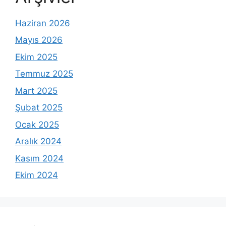
Haziran 2026
Mayıs 2026
Ekim 2025
Temmuz 2025
Mart 2025
Şubat 2025
Ocak 2025
Aralık 2024
Kasım 2024
Ekim 2024