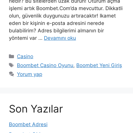
nedir? Bu sitelerden uzak durun! Oturum açma
işlemi artık Boombet.Com’da mevcuttur. Dikkatli
olun, güvenlik duygunuzu artıracaktır! Ikamet
eden bir kişinin e-posta adresini nerede
bulabilirim? Adres bilgilerimi almanın bir
yöntemi var …
Devamını oku
Kategoriler
Casino
Etiketler
Boombet Casino Oyunu
,
Boombet Yeni Giriş
Yorum yap
Son Yazılar
Boombet Adresi