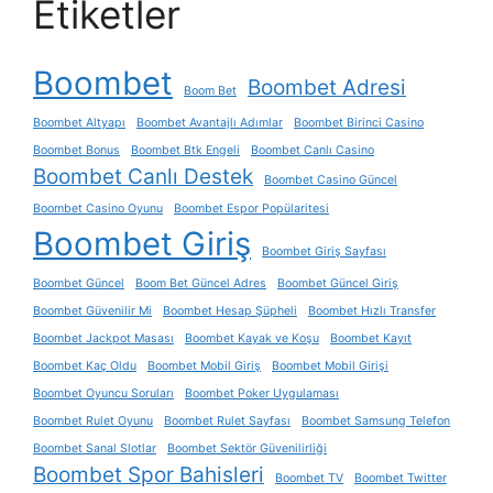
Etiketler
Boombet
Boombet Adresi
Boom Bet
Boombet Altyapı
Boombet Avantajlı Adımlar
Boombet Birinci Casino
Boombet Bonus
Boombet Btk Engeli
Boombet Canlı Casino
Boombet Canlı Destek
Boombet Casino Güncel
Boombet Casino Oyunu
Boombet Espor Popülaritesi
Boombet Giriş
Boombet Giriş Sayfası
Boombet Güncel
Boom Bet Güncel Adres
Boombet Güncel Giriş
Boombet Güvenilir Mi
Boombet Hesap Şüpheli
Boombet Hızlı Transfer
Boombet Jackpot Masası
Boombet Kayak ve Koşu
Boombet Kayıt
Boombet Kaç Oldu
Boombet Mobil Giriş
Boombet Mobil Girişi
Boombet Oyuncu Soruları
Boombet Poker Uygulaması
Boombet Rulet Oyunu
Boombet Rulet Sayfası
Boombet Samsung Telefon
Boombet Sanal Slotlar
Boombet Sektör Güvenilirliği
Boombet Spor Bahisleri
Boombet TV
Boombet Twitter