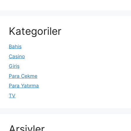
Kategoriler
Bahis
Casino
Giriş
Para Çekme
Para Yatırma
TV
Arşivler